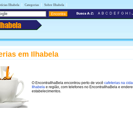
|
|
|
tícias Ilhabela
Categorias
Sobre Ilhabela
Ilhabela
erias em Ilhabela
O EncontraIlhaBela encontrou perto de você
cafeterias na cid
Ilhabela
e região, com telefones no EncontraIlhaBela e ender
estabelecimentos.