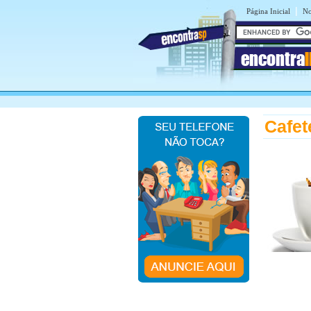
|
Página Inicial
No
encontra
Cafet