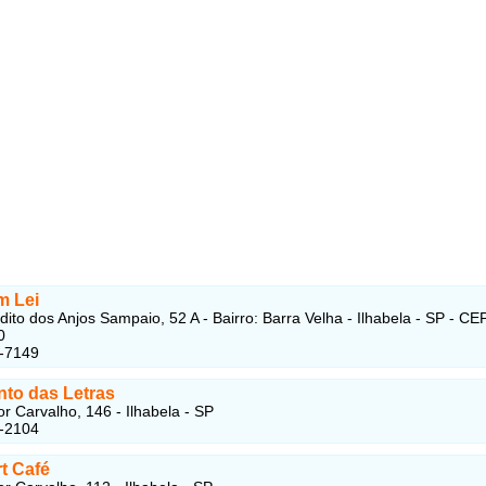
m Lei
ito dos Anjos Sampaio, 52 A - Bairro: Barra Velha - Ilhabela - SP - CE
0
5-7149
nto das Letras
r Carvalho, 146 - Ilhabela - SP
6-2104
t Café