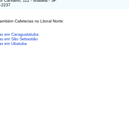
r Carvalho, 112 - Ilhabela - SP
6-2237
ambém Cafeterias no Litoral Norte:
ias em Caraguatatuba
ias em São Sebastião
ias em Ubatuba