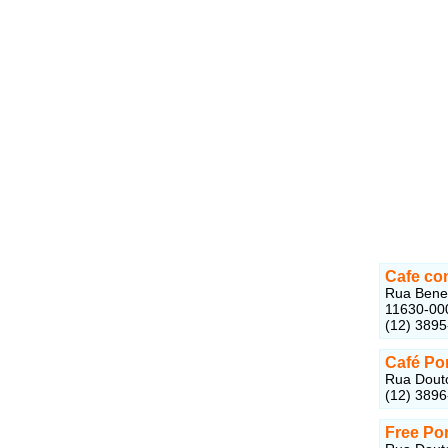
Cafe co
Rua Bened
11630-00
(12) 389
Café Po
Rua Douto
(12) 389
Free Por