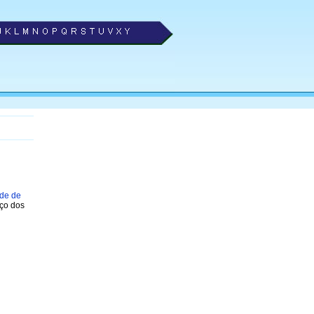
ade de
eço dos