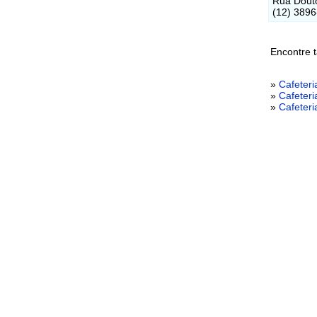
Rua Douto
(12) 389
Encontre t
»
Cafeter
»
Cafeter
»
Cafeter