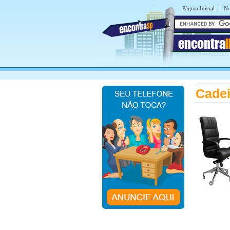
|
Página Inicial
No
encontra
Cadei